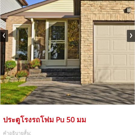
ประตูโรงรถโฟม Pu 50 มม
คำอธิบายสั้น: