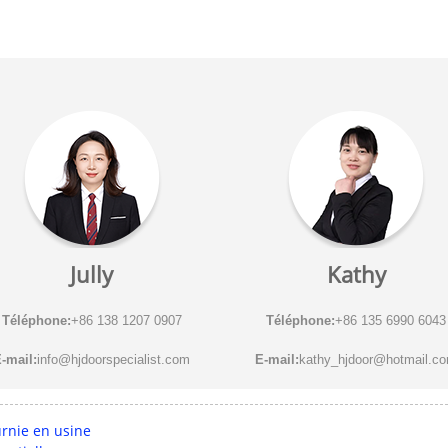
Jully
Kathy
Téléphone:
+86 138 1207 0907
Téléphone:
+86 135 6990 6043
-mail:
info@hjdoorspecialist.com
E-mail:
kathy_hjdoor@hotmail.c
rnie en usine