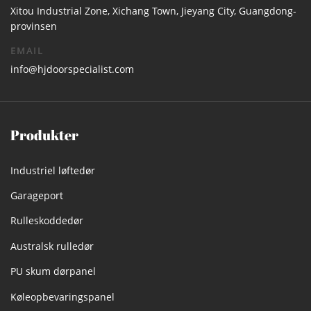
Xitou Industrial Zone, Xichang Town, Jieyang City, Guangdong-
provinsen
EMAIL
info@hjdoorspecialist.com
Produkter
Industriel løftedør
Garageport
Rulleskoddedør
Australsk rulledør
PU skum dørpanel
Køleopbevaringspanel