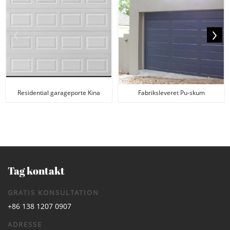
Residential garageporte Kina
Fabriksleveret Pu-skum
leverandører
garageport
Tag kontakt
GRATIS KONSULTATION
+86 138 1207 0907
ADRESSE