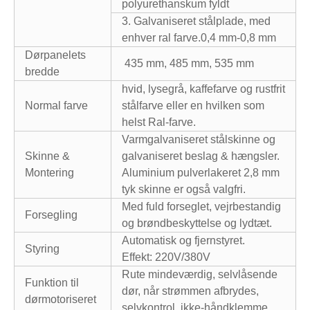
polyurethanskum fyldt
3. Galvaniseret stålplade, med
enhver ral farve.0,4 mm-0,8 mm
Dørpanelets
435 mm, 485 mm, 535 mm
bredde
hvid, lysegrå, kaffefarve og rustfrit
Normal farve
stålfarve eller en hvilken som
helst Ral-farve.
Varmgalvaniseret stålskinne og
Skinne &
galvaniseret beslag & hængsler.
Montering
Aluminium pulverlakeret 2,8 mm
tyk skinne er også valgfri.
Med fuld forseglet, vejrbestandig
Forsegling
og brøndbeskyttelse og lydtæt.
Automatisk og fjernstyret.
Styring
Effekt: 220V/380V
Rute mindeværdig, selvlåsende
Funktion til
dør, når strømmen afbrydes,
dørmotoriseret
selvkontrol, ikke-håndklemme,