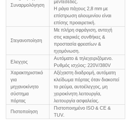
μεντεσέδες.
Συναρμολόγηση
Η ράγα πάχους 2,8 mm με
επίστρωση αλουμινίου είναι
επίσης προαιρετική.
Με πλήρη σφράγιση, αντοχή
στις καιρικές συνθήκες &
Στεγανοποίηση
προστασία φρεατίων &
ηχομόνωση.
Αυτόματο & τηλεχειριζόμενο.
Ελεγχος
Ρυθμός ισχύος: 220V/380V
Χαρακτηριστικό
Αξέχαστη διαδρομή, αυτόματη
για
κλείδωμα πόρτας όταν διακοπεί
μηχανοκίνητο
το ρεύμα, αυτοέλεγχος, μη
σύστημα
χειροκίνητη λειτουργία,
πόρτας
λειτουργία ασφαλείας.
Πιστοποιημένο ISO & CE &
Πιστοποίηση
TUV.