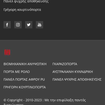
Πάνελ ψυχρής αποθήκευσης
Γρήγορη κουρτινόπορτα
ΒΙΟΜΗΧΑΝΙΚΉ ΑΝΥΨΩΤΙΚΉ
ΓΚΑΡΑΖΌΠΟΡΤΑ
ΠΌΡΤΑ
ΠΌΡΤΑ ΜΕ ΡΟΛΌ
ΑΥΣΤΡΑΛΙΑΝΉ ΚΥΛΙΝΔΡΙΚΉ
ΠΌΡΤΑ
ΠΆΝΕΛ ΠΌΡΤΑΣ ΑΦΡΟΎ PU
ΠΆΝΕΛ ΨΥΧΡΉΣ ΑΠΟΘΉΚΕΥΣΗΣ
ΓΡΉΓΟΡΗ ΚΟΥΡΤΙΝΌΠΟΡΤΑ
© Copyright - 2010-2023 : Με την επιφύλαξη παντός
δικαιώματος.