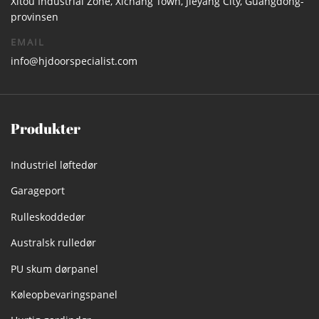
Xitou Industrial Zone, Xichang Town, Jieyang City, Guangdong-
provinsen
EMAIL
info@hjdoorspecialist.com
Produkter
Industriel løftedør
Garageport
Rulleskoddedør
Australsk rulledør
PU skum dørpanel
Køleopbevaringspanel