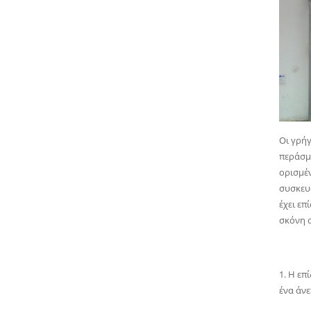
Οι γρή
περάσμα
ορισμέ
συσκευα
έχει επ
σκόνη 
1. Η επ
ένα άνε