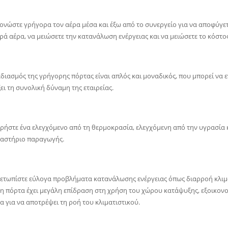
ονώστε γρήγορα τον αέρα μέσα και έξω από το συνεργείο για να αποφύγε
ά αέρα, να μειώσετε την κατανάλωση ενέργειας και να μειώσετε το κόστος
εδιασμός της γρήγορης πόρτας είναι απλός και μοναδικός, που μπορεί να εν
ει τη συνολική δύναμη της εταιρείας.
ηρήστε ένα ελεγχόμενο από τη θερμοκρασία, ελεγχόμενη από την υγρασία
γαστήριο παραγωγής.
ιμετωπίστε εύλογα προβλήματα κατανάλωσης ενέργειας όπως διαρροή κλιμ
 πόρτα έχει μεγάλη επίδραση στη χρήση του χώρου κατάψυξης, εξοικονομώ
 για να αποτρέψει τη ροή του κλιματιστικού.