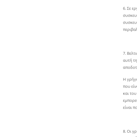
6. Σε ε
συσκευ
συσκευώ
περιβα
7. Βελτ
αυτή τη
αποδοτ
Η γρήγ
που εί
και του
εμπορευ
είναι π
8. Οι γ