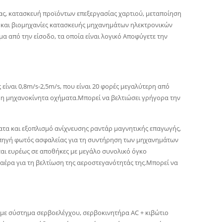
ίας, κατασκευή προϊόντων επεξεργασίας χαρτιού, μεταποίηση
 και βιομηχανίες κατασκευής μηχανημάτων ηλεκτρονικών
α από την είσοδο, τα οποία είναι λογικό Αποφύγετε την
ίναι 0,8m/s-2,5m/s, που είναι 20 φορές μεγαλύτερη από
 μη μηχανοκίνητα οχήματα.Μπορεί να βελτιώσει γρήγορα την
ατα και εξοπλισμό ανίχνευσης ραντάρ μαγνητικής επαγωγής,
η πηγή φωτός ασφαλείας για τη συντήρηση των μηχανημάτων
ται ευρέως σε αποθήκες με μεγάλο συνολικό όγκο
αέρα για τη βελτίωση της αεροστεγανότητάς της.Μπορεί να
ες με σύστημα σερβοελέγχου, σερβοκινητήρα AC + κιβώτιο