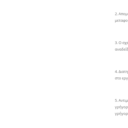
2. Απομ
μεταφορ
3. Ο σχ
αναδείξ
4. Διατ
στο ερ
5. Αντ
γρήγορη
γρήγορα