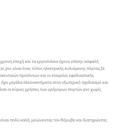
γχρονη εποχή και τα εργοστάσια έχουν επίσης ασφαλή
ες pvc είναι ένας τύπος ηλεκτρικής κυλιόμενης πόρτας.Σε
ευτικών προϊόντων και οι εταιρείες εφοδιαστικής
α, έχει μεγάλα πλεονεκτήματα στον εξωτερικό σχεδιασμό και
ναι οι κύριες χρήσεις των γρήγορων πορτών pvc χωρίς
είναι πολύ καλή, μειώνοντας τον θόρυβο και διατηρώντας