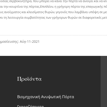
σίας σερβοκινητήρα, που μπορεί να κάνει την πόρτα να ανοίγει και να κλ
αι την κουρτίνα της πόρτας.Επιπλέον, η γρήγορη πόρτα της επαγωγικής πό
ς ανοίγματος και κλεισίματος θυρών, γεγονός που λαμβάνει υπόψη σε μεγά
ει τη λειτουργία συμβατότητας των γρήγορων θυρών σε διαφορετικές μετ
μοσίευσης: Αύγ-11-2021
Προϊόντα
Βιομηχανική Ανυψωτική Πόρτα
Γκαραζόπορτα