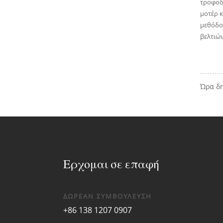
τροφοδο
μοτέρ κ
μεθόδου
βελτιών
Ώρα δη
Ερχομαι σε επαφή
ΔΩΡΕΑΝ ΣΥΜΒΟΥΛΕΥΣΗ
+86 138 1207 0907