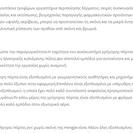
ργοστάσια τροφίμων, εργαστήρια περιποίησης δέρματος, σειρές συσκευασ
ασίας και εκτύπωσης, βιομηχανίες παραγωγής φαρμακευτικών προϊόντων
ν υψηλής ακρίβειας, μπορεί να προστατεύσει τη σκόνη και τα μικρά έντομ
λλοντική ρύπανση των αγαθών από σκόνη και βρωμιά.
ιώστε την παραγωγικότητα.Η ταχύτητα του ανελκυστήρα γρήγορης πόρτας ε
ς ηλεκτρικής κυλιόμενης πύλης.Δεν αποτελεί εμπόδιο για αυτοκίνητα και
ικότητα της εργασίας χωρίς αναμονή.
ορη πόρτα είναι εξοπλισμένη με γεωμαγνητικούς αισθητήρες και μηχανήμ
ναι πολύ έξυπνο στην εφαρμογή.Επιπλέον, είναι εξοπλισμένο με υπέρυθρ
 εξοπλισμού, η οποία έχει πολύ καλό συντελεστή ασφαλείας.Χρησιμοποιεί
μάτων.Το κάτω μέρος της γρήγορης πόρτας είναι εξοπλισμένο με φράγμα 
ολύ καλό εμπόδιο στον εξωτερικό αέρα.
ρήγορες πόρτες pvc χωρίς σκόνη της Hengjie είναι πλέον όλες εξοπλισμέν