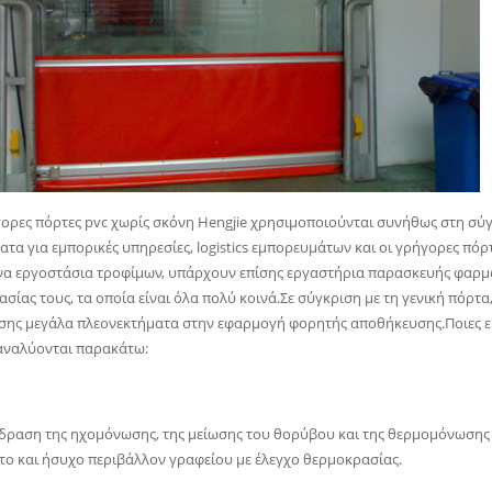
γορες πόρτες pvc χωρίς σκόνη Hengjie χρησιμοποιούνται συνήθως στη σύ
τα για εμπορικές υπηρεσίες, logistics εμπορευμάτων και οι γρήγορες πόρτ
να εργοστάσια τροφίμων, υπάρχουν επίσης εργαστήρια παρασκευής φαρμακ
σίας τους, τα οποία είναι όλα πολύ κοινά.Σε σύγκριση με τη γενική πόρτ
ίσης μεγάλα πλεονεκτήματα στην εφαρμογή φορητής αποθήκευσης.Ποιες εί
αναλύονται παρακάτω:
ίδραση της ηχομόνωσης, της μείωσης του θορύβου και της θερμομόνωσης 
το και ήσυχο περιβάλλον γραφείου με έλεγχο θερμοκρασίας.