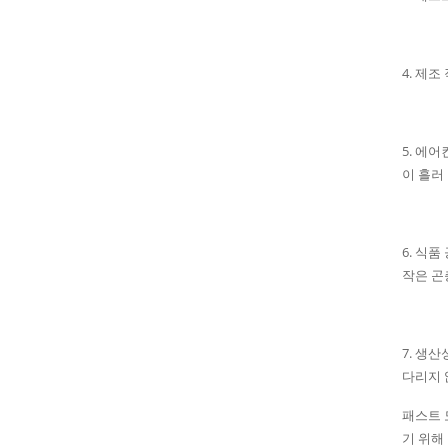
4. 제
5. 에
이 흘러
6. 식
작은 곤
7. 생
다리지 
패스트 
기 위해