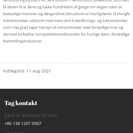
servostyringssystem, AC servomotor + servomotor powerbox, som kan
få døren til at åbne og lukke hundredvis af gange om dagen uden at
beskadige motoren og dørgardinet.Derudover er Hurtigdøren til Hongfa
induktionsdør udstyret med mere end 6 døråbnings- og lukkemetoder,
som i høj grad tager hensyn til virksomheder med forskellige krav og
dermed forbedrer kompatibilitetstilstanden for hurtige døre i forskellige
fremstillingsindustrier.
Indlægstid: 11-aug-2021
Tag kontakt
GRATIS KONSULTATION
+86 138 1207 0907