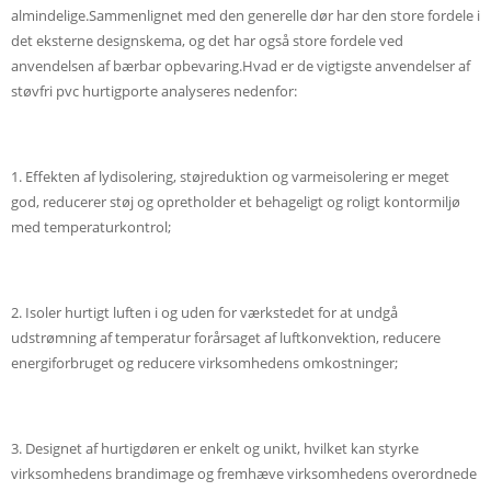
almindelige.Sammenlignet med den generelle dør har den store fordele i
det eksterne designskema, og det har også store fordele ved
anvendelsen af ​​bærbar opbevaring.Hvad er de vigtigste anvendelser af
støvfri pvc hurtigporte analyseres nedenfor:
1. Effekten af ​​lydisolering, støjreduktion og varmeisolering er meget
god, reducerer støj og opretholder et behageligt og roligt kontormiljø
med temperaturkontrol;
2. Isoler hurtigt luften i og uden for værkstedet for at undgå
udstrømning af temperatur forårsaget af luftkonvektion, reducere
energiforbruget og reducere virksomhedens omkostninger;
3. Designet af hurtigdøren er enkelt og unikt, hvilket kan styrke
virksomhedens brandimage og fremhæve virksomhedens overordnede