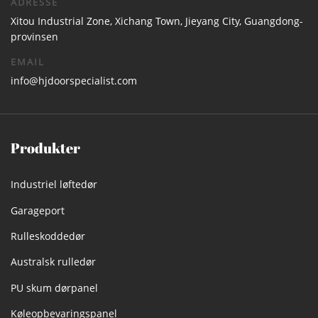
ADRESSE
Xitou Industrial Zone, Xichang Town, Jieyang City, Guangdong-
provinsen
EMAIL
info@hjdoorspecialist.com
Produkter
Industriel løftedør
Garageport
Rulleskoddedør
Australsk rulledør
PU skum dørpanel
Køleopbevaringspanel