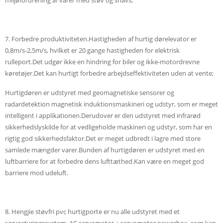
miljøforurening af varer med støv og snavs;
7. Forbedre produktiviteten.Hastigheden af ​​hurtig dørelevator er
0,8m/s-2,5m/s, hvilket er 20 gange hastigheden for elektrisk
rulleport.Det udgør ikke en hindring for biler og ikke-motordrevne
køretøjer.Det kan hurtigt forbedre arbejdseffektiviteten uden at vente;
Hurtigdøren er udstyret med geomagnetiske sensorer og
radardetektion magnetisk induktionsmaskineri og udstyr, som er meget
intelligent i applikationen.Derudover er den udstyret med infrarød
sikkerhedslyskilde for at vedligeholde maskineri og udstyr, som har en
rigtig god sikkerhedsfaktor.Det er meget udbredt i lagre med store
samlede mængder varer.Bunden af ​​hurtigdøren er udstyret med en
luftbarriere for at forbedre dens lufttæthed.Kan være en meget god
barriere mod udeluft.
8. Hengjie støvfri pvc hurtigporte er nu alle udstyret med et