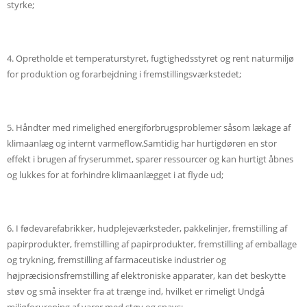
styrke;
4. Opretholde et temperaturstyret, fugtighedsstyret og rent naturmiljø
for produktion og forarbejdning i fremstillingsværkstedet;
5. Håndter med rimelighed energiforbrugsproblemer såsom lækage af
klimaanlæg og internt varmeflow.Samtidig har hurtigdøren en stor
effekt i brugen af ​​fryserummet, sparer ressourcer og kan hurtigt åbnes
og lukkes for at forhindre klimaanlægget i at flyde ud;
6. I fødevarefabrikker, hudplejeværksteder, pakkelinjer, fremstilling af
papirprodukter, fremstilling af papirprodukter, fremstilling af emballage
og trykning, fremstilling af farmaceutiske industrier og
højpræcisionsfremstilling af elektroniske apparater, kan det beskytte
støv og små insekter fra at trænge ind, hvilket er rimeligt Undgå