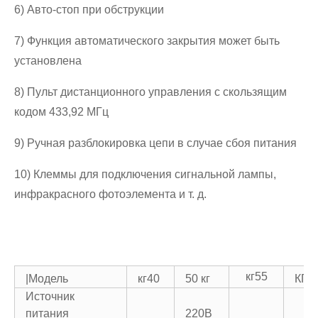
6) Авто-стоп при обструкции
7) Функция автоматического закрытия может быть
установлена
8) Пульт дистанционного управления с скользящим
кодом 433,92 МГц
9) Ручная разблокировка цепи в случае сбоя питания
10) Клеммы для подключения сигнальной лампы,
инфракрасного фотоэлемента и т. д.
кг55
|Модель
кг40
50 кг
КГ5
Источник
питания
220В