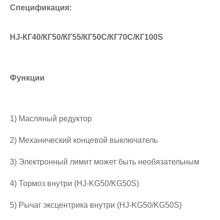
Спецификация:
HJ-
КГ40/КГ50/КГ55
/
КГ50С/КГ70С/КГ1
00
S
Функции
1) Масляный редуктор
2) Механический концевой выключатель
3) Электронный лимит может быть необязательным
4) Тормоз внутри (HJ-KG50/KG50S)
5) Рычаг эксцентрика внутри (HJ-KG50/KG50S)