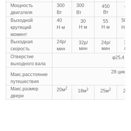
Мощность
300
300
450
40
Вт
Вт
двигателя
Вт
Вт
Выходной
40
50
30
55
Н·м
Н·м
крутящий
Н·м
Н·м
момент
Выходная
24р/
32р/
24р/
32р
мин
мин
ми
скорость
мин
Отверстие
φ25,4 м
выходного вала
28 цикло
Макс.расстояние
путешествия
2
Макс.размер
2
2
20м
18м
25м
25
двери