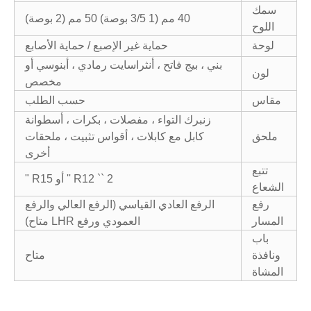
سمك
40 مم (1 3/5 بوصة) 50 مم (2 بوصة)
اللوح
لوحة
حماية غير الإصبع / حماية الأصابع
بني ، بيج فاتح ، أنثراسايت رمادي ، أبنوسي أو
لون
مخصص
مقاس
حسب الطلب
زنبرك التواء ، مفصلات ، بكرات ، أسطوانة
ملحق
كابل مع كابلات ، أقواس تثبيت ، ملحقات
أخرى
تتبع
2 `` R12 '' أو R15 "
الشعاع
رفع
الرفع العادي القياسي (الرفع العالي والرفع
المسار
العمودي ورفع LHR متاح)
باب
ونافذة
متاح
المشاة