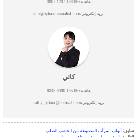
هاتف:
+86 138 1207 0907
بريد إلكتروني:
info@hjdoorspecialist.com
كاثي
هاتف:
+86 135 6990 6043
بريد إلكتروني:
kathy_hjdoor@hotmail.com
سابق:
أبواب المرآب المصنوعة من الخشب الصلب
التالي:
باب تخزين لوجستي صناعي معزول