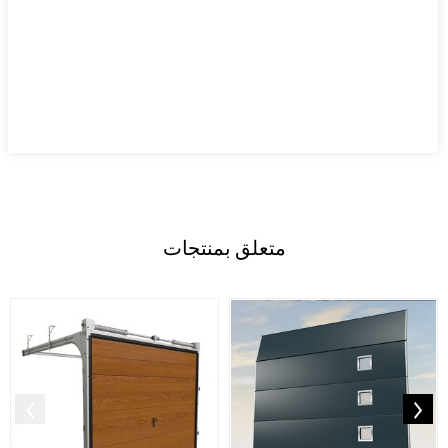
متعلق ب
منتجات