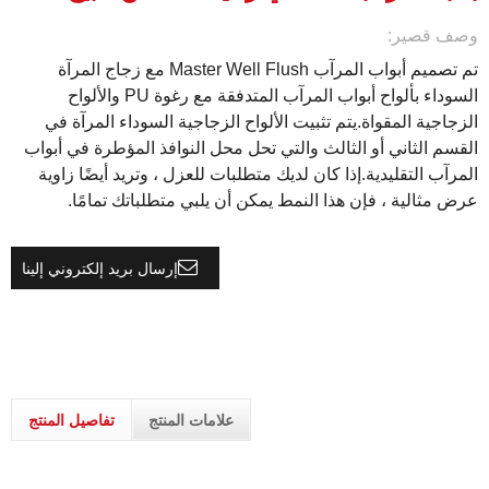
وصف قصير:
تم تصميم أبواب المرآب Master Well Flush مع زجاج المرآة
السوداء بألواح أبواب المرآب المتدفقة مع رغوة PU والألواح
الزجاجية المقواة.يتم تثبيت الألواح الزجاجية السوداء المرآة في
القسم الثاني أو الثالث والتي تحل محل النوافذ المؤطرة في أبواب
المرآب التقليدية.إذا كان لديك متطلبات للعزل ، وتريد أيضًا زاوية
عرض مثالية ، فإن هذا النمط يمكن أن يلبي متطلباتك تمامًا.
إرسال بريد إلكتروني إلينا
علامات المنتج
تفاصيل المنتج